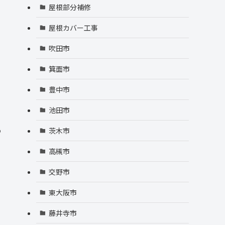
屋根部分補修
屋根カバー工事
吹田市
箕面市
豊中市
池田市
わ
茨木市
高槻市
交野市
東大阪市
藤井寺市