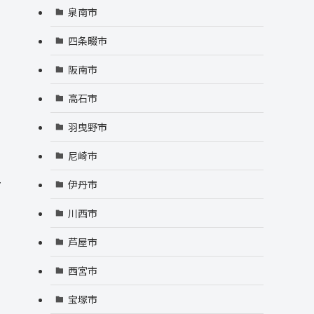
泉南市
四条畷市
阪南市
高石市
羽曳野市
尼崎市
ー
伊丹市
川西市
芦屋市
西宮市
宝塚市